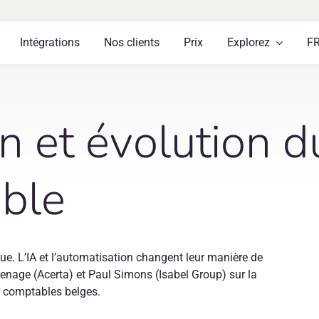
Intégrations
Nos clients
Prix
Explorez
F
on et évolution d
able
e. L’IA et l’automatisation changent leur manière de
venage (Acerta) et Paul Simons (Isabel Group) sur la
s comptables belges.