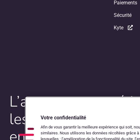
Paiements
Sécurité
Kyte
L’autoroute numéri
les comptables et l
Votre confidentialité
Afin de vous garantir la meilleure expérience qui soit, n
entrepreneurs
similaires. Nous utilisons les données récoltées grâce à
lesquelles : l’amélioration de la fonctionnalité du site, l