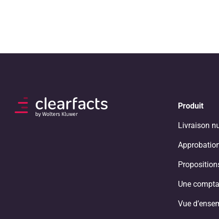
Produit
Livraison n
Approbation
Propositio
Une compta
Vue d’ense