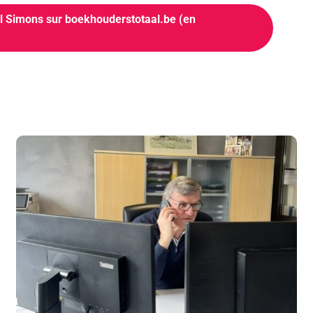
aul Simons sur boekhouderstotaal.be (en