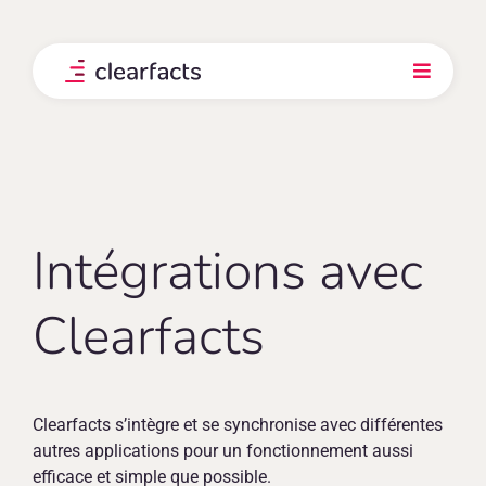
Skip
to
content
Toggle
Navigati
Produit
Intégrations
Intégrations avec
Nos clients
Clearfacts
Prix
Explorez
Clearfacts s’intègre et se synchronise avec différentes
autres applications pour un fonctionnement aussi
efficace et simple que possible.