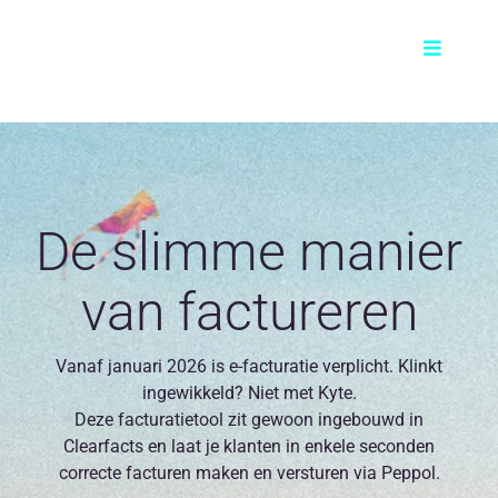
Skip
to
Toggle
content
Navigati
Product
Voor wie?
De slimme manier
Prijzen
van factureren
FAQ
Vanaf januari 2026 is e-facturatie verplicht. Klinkt
ingewikkeld? Niet met Kyte.
Contact
Deze facturatietool zit gewoon ingebouwd in
Clearfacts en laat je klanten in enkele seconden
correcte facturen maken en versturen via Peppol.
NL