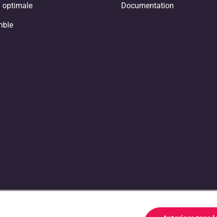
 optimale
Documentation
mble
que entre