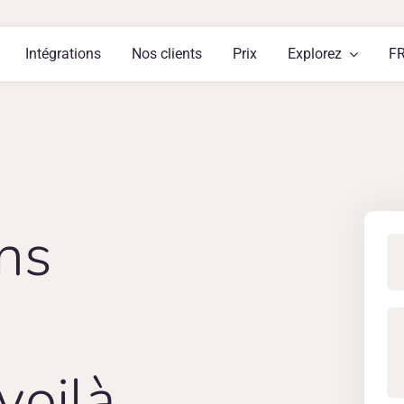
Intégrations
Nos clients
Prix
Explorez
F
ns
voilà