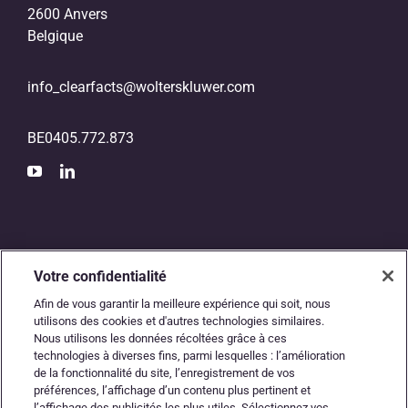
2600 Anvers
Belgique
info_clearfacts@wolterskluwer.com
BE0405.772.873
Votre confidentialité
Afin de vous garantir la meilleure expérience qui soit, nous
utilisons des cookies et d'autres technologies similaires.
Nous utilisons les données récoltées grâce à ces
L’autoroute numérique
technologies à diverses fins, parmi lesquelles : l’amélioration
de la fonctionnalité du site, l’enregistrement de vos
entre les comptables
préférences, l’affichage d’un contenu plus pertinent et
l’affichage des publicités les plus utiles. Sélectionnez vos