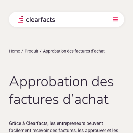
Skip
to
content
Toggle
Navigati
Produit
Home
Produit
Approbation des factures d’achat
Intégrations
Nos clients
Approbation des
factures d’achat
Prix
Explorez
Grâce à Clearfacts, les entrepreneurs peuvent
facilement recevoir des factures, les approuver et les