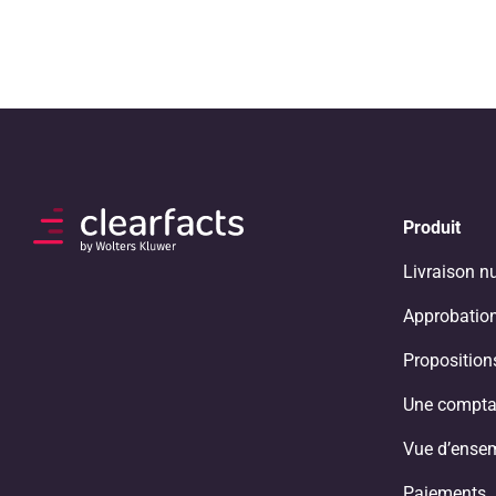
Produit
Livraison n
Approbation
Propositio
Une compta
Vue d’ense
Paiements