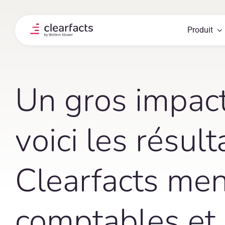
Skip
to
content
Produit
Un gros impact s
voici les résul
Clearfacts me
comptables et