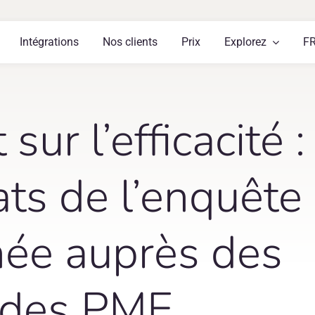
Intégrations
Nos clients
Prix
Explorez
F
ur l’efficacité :
tats de l’enquête
née auprès des
 des PME