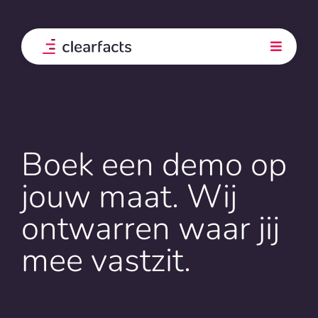
Skip
to
content
Toggle
Navigati
Product
Integraties
Boek een demo op
Onze klanten
jouw maat. Wij
ontwarren waar jij
Prijs
mee vastzit.
Ontdek