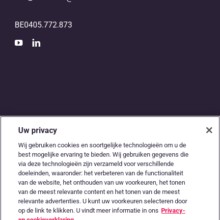
BE0405.772.873
Uw privacy
De digitale snelweg
Wij gebruiken cookies en soortgelijke technologieën om u de
best mogelijke ervaring te bieden. Wij gebruiken gegevens die
tussen
via deze technologieën zijn verzameld voor verschillende
doeleinden, waaronder: het verbeteren van de functionaliteit
accountants en
van de website, het onthouden van uw voorkeuren, het tonen
van de meest relevante content en het tonen van de meest
relevante advertenties. U kunt uw voorkeuren selecteren door
ondernemers
op de link te klikken. U vindt meer informatie in ons
Privacy-
en cookieverklaring