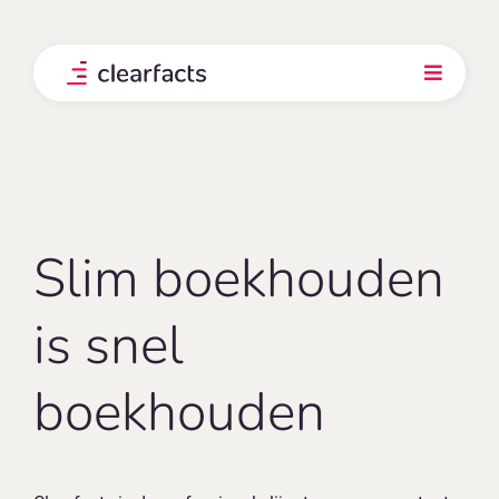
Skip
to
content
Toggle
Navigati
Product
Integraties
Slim boekhouden
Onze klanten
is snel
Prijs
boekhouden
Ontdek