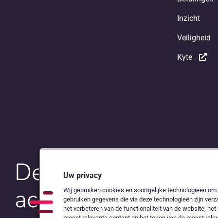
Inzicht
Veiligheid
Kyte
De digitale snelwe
Uw privacy
accountants en on
Wij gebruiken cookies en soortgelijke technologieën om u
gebruiken gegevens die via deze technologieën zijn verz
het verbeteren van de functionaliteit van de website, h
meest relevante content en het tonen van de meest rele