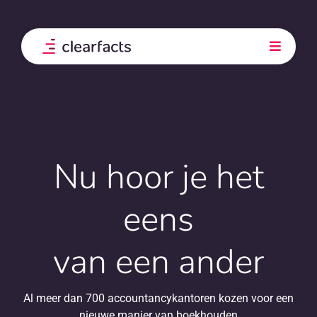
Skip
to
content
Toggle
Navigati
Product
Integraties
Nu hoor je het
Onze klanten
eens
Prijs
van een ander
Ontdek
Al meer dan 700 accountancykantoren kozen voor een
nieuwe manier van boekhouden