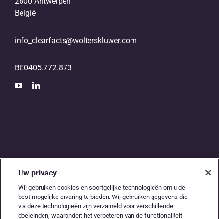
2600 Antwerpen
België
info_clearfacts@wolterskluwer.com
BE0405.772.873
Uw privacy
De digitale snelweg
Wij gebruiken cookies en soortgelijke technologieën om u de
best mogelijke ervaring te bieden. Wij gebruiken gegevens die
tussen
via deze technologieën zijn verzameld voor verschillende
doeleinden, waaronder: het verbeteren van de functionaliteit