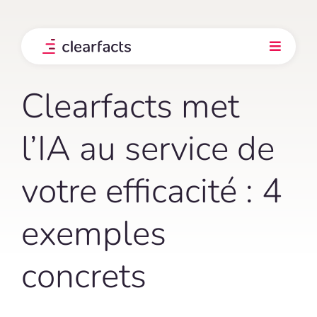
Skip
to
content
Toggle
Navigati
Produit
Clearfacts met
Intégrations
l’IA au service de
votre efficacité : 4
Nos clients
exemples
Prix
concrets
Explorez