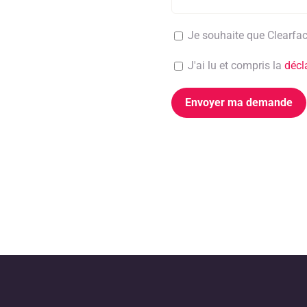
Je souhaite que Clearfac
J'ai lu et compris la
décl