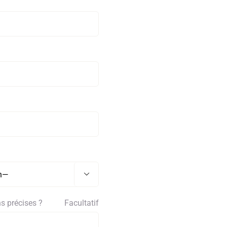

s précises ?
Facultatif