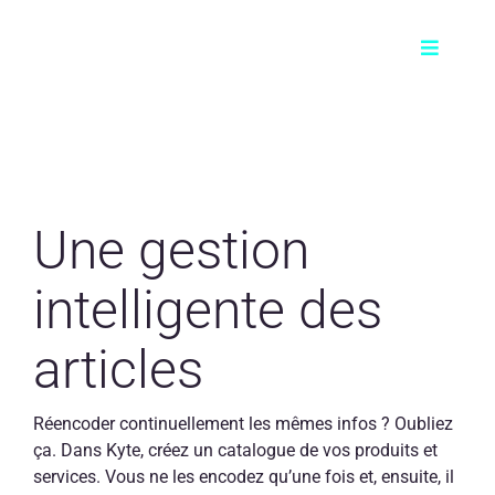
Skip
to
Toggle
content
Navigati
Produit
Pour qui ?
Une gestion
Prix
intelligente des
FAQ
articles
Contact
Réencoder continuellement les mêmes infos ? Oubliez
ça. Dans Kyte, créez un catalogue de vos produits et
FR
services. Vous ne les encodez qu’une fois et, ensuite, il