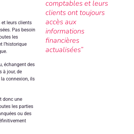
comptables et leurs
clients ont toujours
accès aux
et leurs clients
informations
isées. Pas besoin
outes les
financières
t l’historique
actualisées”
que.
nu, échangent des
 à jour, de
a connexion, ils
et donc une
utes les parties
manquées ou des
finitivement