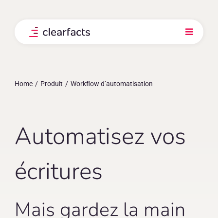
Skip
to
content
Toggle
Navigati
Produit
Home
Produit
Workflow d’automatisation
Intégrations
Nos clients
Automatisez vos
Prix
écritures
Explorez
Mais gardez la main