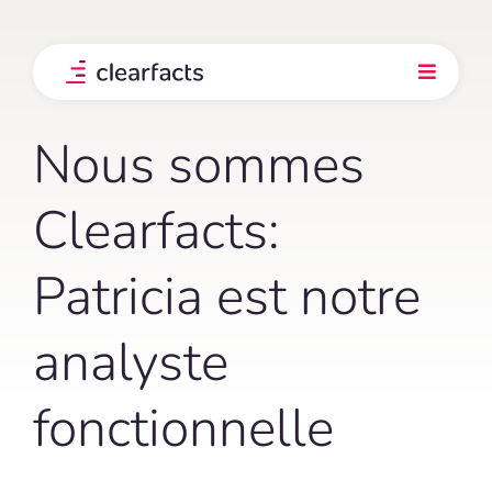
Skip
to
content
Toggle
Navigati
Produit
Nous sommes
Intégrations
Clearfacts:
Patricia est notre
Nos clients
analyste
Prix
fonctionnelle
Explorez