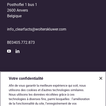
Posthoflei 1 bus 1
2600 Anvers
Belgique
info_clearfacts@wolterskluwer.com
BE0405.772.873
Votre confidentialité
Afin de vous garantir la meilleure expérience qui soit, nous
utilisons des cookies et d'autres technologies similaires.
Nous utilisons les données récoltées grâce à ces
L’autoroute numérique
technologies à diverses fins, parmi lesquelles : l’amélioration
de la fonctionnalité du site, l’enregistrement de vos