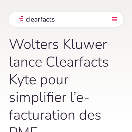
Skip
to
content
Toggle
Navigati
Produit
Wolters Kluwer
Intégrations
lance Clearfacts
Kyte pour
Nos clients
simplifier l’e-
Prix
facturation des
Explorez