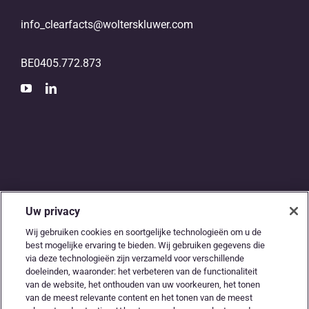
info_clearfacts@wolterskluwer.com
BE0405.772.873
Uw privacy
De digitale snelweg
Wij gebruiken cookies en soortgelijke technologieën om u de
best mogelijke ervaring te bieden. Wij gebruiken gegevens die
tussen
via deze technologieën zijn verzameld voor verschillende
doeleinden, waaronder: het verbeteren van de functionaliteit
accountants en
van de website, het onthouden van uw voorkeuren, het tonen
van de meest relevante content en het tonen van de meest