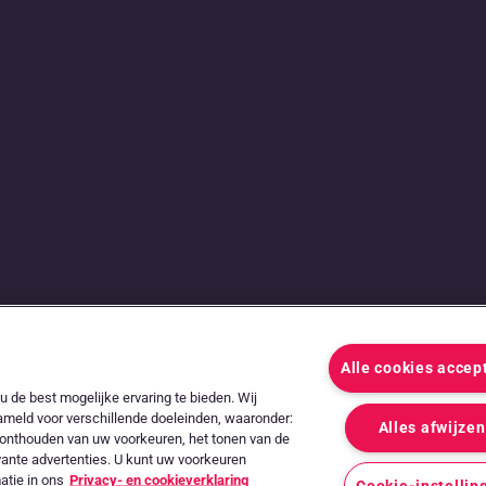
g tussen
Alle cookies accep
dernemers
 de best mogelijke ervaring te bieden. Wij
ameld voor verschillende doeleinden, waaronder:
Alles afwijzen
et onthouden van uw voorkeuren, het tonen van de
vante advertenties. U kunt uw voorkeuren
atie in ons
Privacy- en cookieverklaring