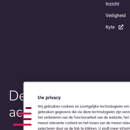
Inzicht
Veiligheid
Kyte
De digitale snelwe
Uw privacy
accountants en on
Wij gebruiken cookies en soortgelijke technologieën om u
gebruiken gegevens die via deze technologieën zijn verz
het verbeteren van de functionaliteit van de website, h
meest relevante content en het tonen van de meest rele
selecteren door op de link te klikken. U vindt meer inform