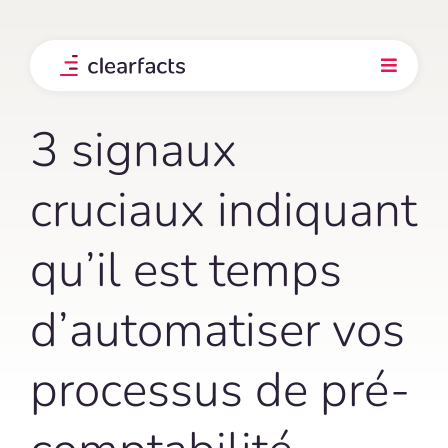
Skip
to
content
Toggle
Navigati
Produit
3 signaux
Intégrations
cruciaux indiquant
qu’il est temps
Nos clients
d’automatiser vos
Prix
processus de pré-
Explorez