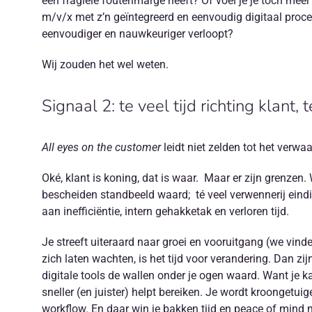
een fragiele foutenmarge heeft? Of voel je je toch me
m/v/x met z’n geïntegreerd en eenvoudig digitaal proces?
eenvoudiger en nauwkeuriger verloopt?
Wij zouden het wel weten.
Signaal 2: te veel tijd richting klant,
All eyes on the customer
leidt niet zelden tot het verwa
Oké, klant is koning, dat is waar. Maar er zijn grenze
bescheiden standbeeld waard; té veel verwennerij eindig
aan inefficiëntie, intern gehakketak en verloren tijd.
Je streeft uiteraard naar groei en vooruitgang (we vinde
zich laten wachten, is het tijd voor verandering. Dan z
digitale tools de wallen onder je ogen waard. Want je 
sneller (en juister) helpt bereiken. Je wordt kroonget
workflow. En daar win je bakken tijd en peace of mind 