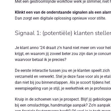
Met een gestroomlijnde workflow werk je slimmer, niet h
Klinkt een van de onderstaande signalen als een alarm
Dan zorgt een digitale oplossing opnieuw voor stilte.
Signaal 1: (potentiële) klanten stell
Je klant anno ‘24 draait z’n hand niet meer om voor heik
krijgt, en waarom jij zoveel beter zou zijn dan je concu
waarvoor betaal ik je precies?
De eerste interactie tussen jou en je klanten speelt zi
verzameld en verwerkt. Stel je deze fase voor als je eta
dan niet bij jou binnenstappen. Als je scoort tijdens het
weerspiegeling van je stijl, je werkethiek en je professi
Kruip in de schoenen van je prospect. Blijf jij gebiolo
bij een omslachtige, handmatige aanpak? Zo’n aanpak di