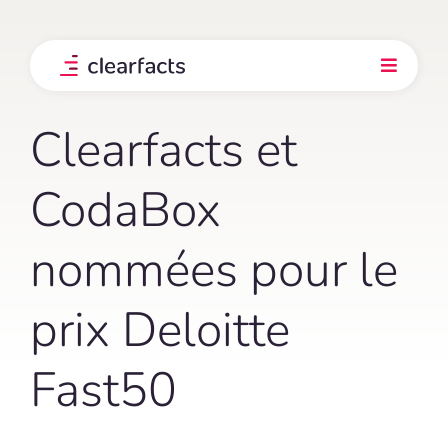
Skip
to
content
Toggle
Navigati
Produit
Clearfacts et
Intégrations
CodaBox
nommées pour le
Nos clients
prix Deloitte
Prix
Fast50
Explorez