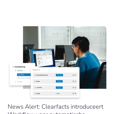
NL
News Alert: Clearfacts introduceert