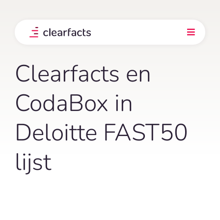
Skip
to
content
Toggle
Navigati
Product
Clearfacts en
Integraties
CodaBox in
Deloitte FAST50
Onze klanten
lijst
Prijs
Ontdek