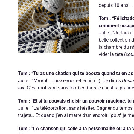
depuis 10 ans – 
Tom : “Félicitati
comment occupes
Julie : “Je fais 
belle collection 
la chambre du nôtr
vider la tête (
sour
Tom : “Tu as une citation qui te booste quand tu en as
Julie : “Mmmh… laisse-moi réfléchir (…). Je dirais
Dream
fail.
C’est motivant sans tomber dans le cucul la praline
Tom : “Et si tu pouvais choisir un pouvoir magique, tu 
Julie : “La téléportation, sans hésiter. Gagner du temps, 
trajets… Et quand j’en ai marre d’un endroit :
pouf
, je m
Tom : “LA chanson qui colle à ta personnalité ou à ta v