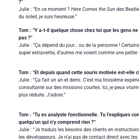
?”
Julie : “En ce moment ?
Here Comes the Sun
des Beatles
du soleil, je suis heureuse.”
Tom : “Y a-t-il quelque chose chez toi que les gens n
pas ?”
Julie : “Ça dépend du jour… ou de la personne ! Certain
super extravertie, d’autres me voient comme une petite s
Tom : “Et depuis quand cette souris motivée est-elle c
Julie : “Ça fait un an et demi. C’est ma troisième expé
consultante sur des missions courtes. Ici, je peux vrai
plus réduite. J’adore.”
Tom : “Tu es analyste fonctionnelle. Tu l’expliques c
quelqu’un qui n’y comprend rien ?”
Julie : “Je traduis les besoins des clients en instructio
les développeurs. Je n’ai pas de contact direct avec les c