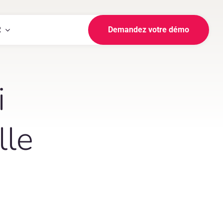
R
Demandez votre démo
i
lle