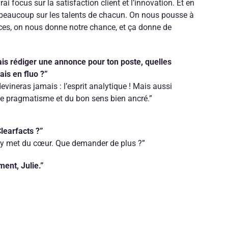
 vrai focus sur la satisfaction client et l’innovation. Et en
 beaucoup sur les talents de chacun. On nous pousse à
rces, on nous donne notre chance, et ça donne de
ais rédiger une annonce pour ton poste, quelles
ais en fluo ?”
 devineras jamais : l’esprit analytique ! Mais aussi
le pragmatisme et du bon sens bien ancré.”
Clearfacts ?”
de y met du cœur. Que demander de plus ?”
ent, Julie.”