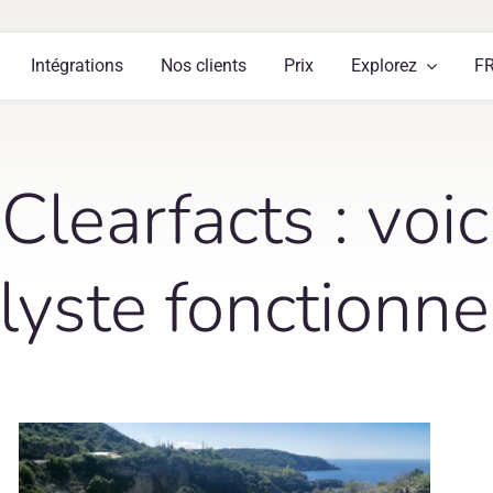
Intégrations
Nos clients
Prix
Explorez
F
earfacts : voic
alyste fonctionne