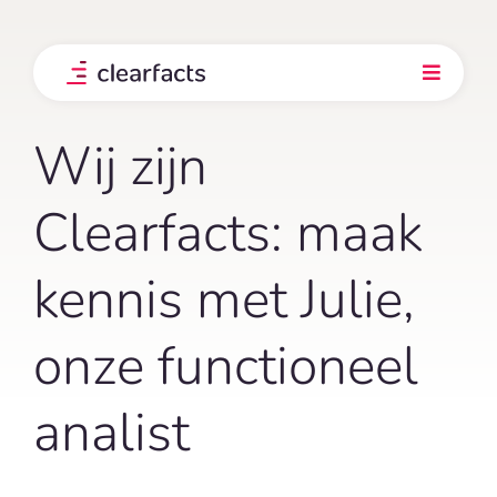
Skip
to
content
Toggle
Navigati
Product
Wij zijn
Integraties
Clearfacts: maak
kennis met Julie,
Onze klanten
onze functioneel
Prijs
analist
Ontdek