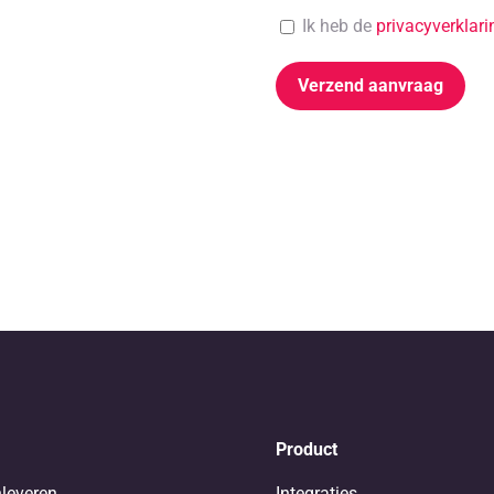
Ik heb de
privacyverklari
Product
nleveren
Integraties