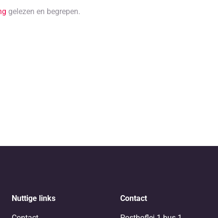
ng
gelezen en begrepen.
Nuttige links
Contact
Contact
Posthoflei 1 bus 1