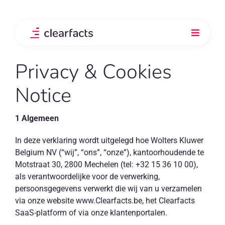
Skip
to
content
Toggle
Navigati
Product
Privacy & Cookies
Notice
Integraties
1 Algemeen
Onze klanten
In deze verklaring wordt uitgelegd hoe Wolters Kluwer
Belgium NV (“wij”, “ons”, “onze”), kantoorhoudende te
Prijs
Motstraat 30, 2800 Mechelen (tel: +32 15 36 10 00),
als verantwoordelijke voor de verwerking,
persoonsgegevens verwerkt die wij van u verzamelen
Ontdek
via onze website www.Clearfacts.be, het Clearfacts
SaaS-platform of via onze klantenportalen.