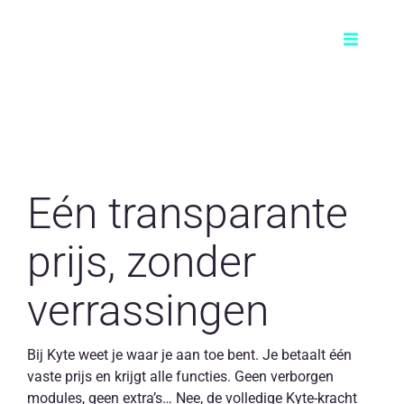
Skip
to
Toggle
content
Navigati
Product
Voor wie?
Eén transparante
Prijzen
prijs, zonder
FAQ
verrassingen
Contact
Bij Kyte weet je waar je aan toe bent. Je betaalt één
vaste prijs en krijgt alle functies. Geen verborgen
NL
modules, geen extra’s… Nee, de volledige Kyte-kracht