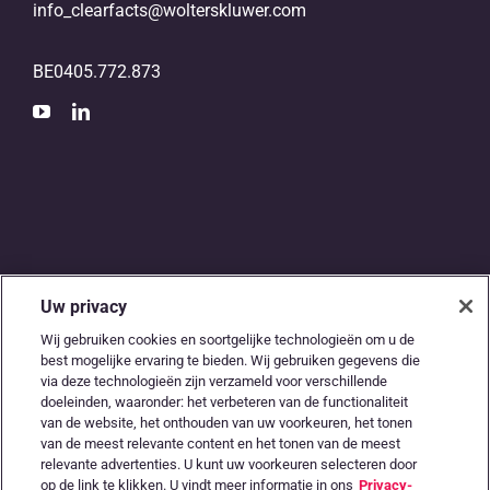
info_clearfacts@wolterskluwer.com
BE0405.772.873
Uw privacy
De digitale snelweg
Wij gebruiken cookies en soortgelijke technologieën om u de
best mogelijke ervaring te bieden. Wij gebruiken gegevens die
tussen
via deze technologieën zijn verzameld voor verschillende
doeleinden, waaronder: het verbeteren van de functionaliteit
accountants en
van de website, het onthouden van uw voorkeuren, het tonen
van de meest relevante content en het tonen van de meest
ondernemers
relevante advertenties. U kunt uw voorkeuren selecteren door
op de link te klikken. U vindt meer informatie in ons
Privacy-