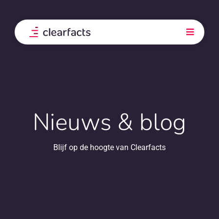
Skip
to
content
Toggle
Navigati
Product
Integraties
Nieuws & blog
Onze klanten
Blijf op de hoogte van Clearfacts
Prijs
Ontdek