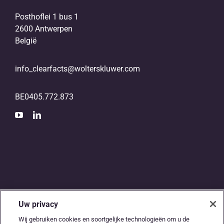
Posthoflei 1 bus 1
2600 Antwerpen
België
info_clearfacts@wolterskluwer.com
BE0405.772.873
Uw privacy
De digitale snelweg
Wij gebruiken cookies en soortgelijke technologieën om u de