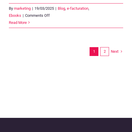
By
marketing
|
19/03/2025
|
Blog
,
e-facturation
,
on
Ebooks
|
Comments Off
Facturation
Read More
électronique
en
Belgique
:
Next
1
2
ce
que
vous
devez
savoir
avant
2026