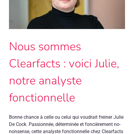
les
logiciels
comptable
:
une
Nous sommes
révolution
pour
votre
Clearfacts : voici Julie,
entreprise
notre analyste
fonctionnelle
Bonne chance à celle ou celui qui voudrait freiner Julie
De Cock. Passionnée, déterminée et foncièrement no-
nonsense, cette analyste fonctionnelle chez Clearfacts