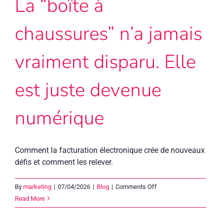
La “boîte à
chaussures” n’a jamais
vraiment disparu. Elle
est juste devenue
numérique
Comment la facturation électronique crée de nouveaux
défis et comment les relever.
on
By
marketing
|
07/04/2026
|
Blog
|
Comments Off
La
Read More
“boîte