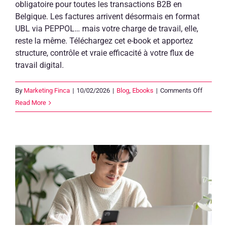
obligatoire pour toutes les transactions B2B en
Belgique. Les factures arrivent désormais en format
UBL via PEPPOL… mais votre charge de travail, elle,
reste la même. Téléchargez cet e-book et apportez
structure, contrôle et vraie efficacité à votre flux de
travail digital.
on
By
Marketing Finca
|
10/02/2026
|
Blog
,
Ebooks
|
Comments Off
E-
Read More
book
:
commen
choisir
le
bon
logiciel
de
pré-
comptabi