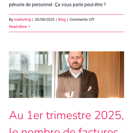
pénurie de personnel. Ça vous parle peut-être ?
on
By
marketing
|
26/08/2025
|
Blog
|
Comments Off
Comment
Read More
l’automatisation
rend
votre
bureau
comptable
attractif
pour
les
jeunes
talents
Au 1er trimestre 2025,
le nombre de factures