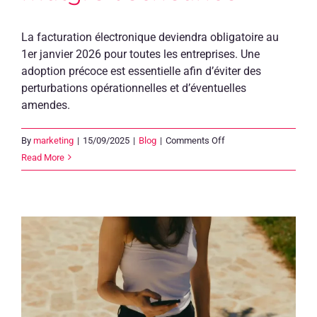
La facturation électronique deviendra obligatoire au
1er janvier 2026 pour toutes les entreprises. Une
adoption précoce est essentielle afin d’éviter des
perturbations opérationnelles et d’éventuelles
amendes.
on
By
marketing
|
15/09/2025
|
Blog
|
Comments Off
La
Read More
facturation
électronique
progresse
de
24
d
%,
mais
son
adoption