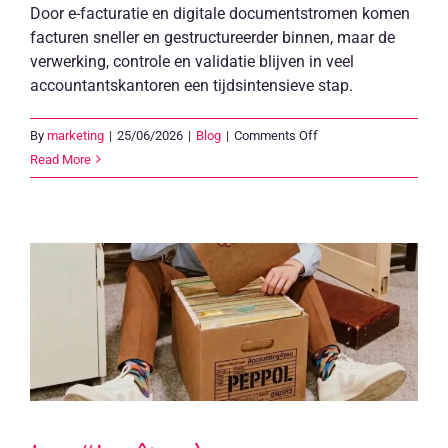
Door e-facturatie en digitale documentstromen komen
facturen sneller en gestructureerder binnen, maar de
verwerking, controle en validatie blijven in veel
accountantskantoren een tijdsintensieve stap.
on
By
marketing
|
25/06/2026
|
Blog
|
Comments Off
News
Read More
Alert:
Clearfacts
lance
Workflow
pour
le
traitement
automatisé
de
propositions
d’écritures
fiables