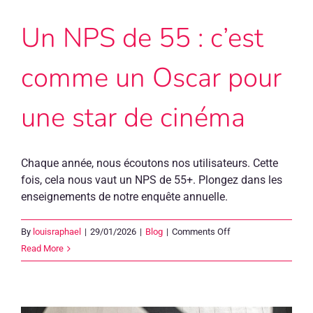
?
Un NPS de 55 : c’est
comme un Oscar pour
une star de cinéma
Chaque année, nous écoutons nos utilisateurs. Cette
fois, cela nous vaut un NPS de 55+. Plongez dans les
enseignements de notre enquête annuelle.
on
By
louisraphael
|
29/01/2026
|
Blog
|
Comments Off
Un
Read More
NPS
de
55