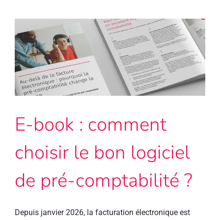
à
chaussures”
n’a
jamais
vraiment
disparu.
Elle
est
juste
devenue
E-book : comment
numérique
choisir le bon logiciel
de pré-comptabilité ?
Depuis janvier 2026, la facturation électronique est