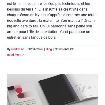
est le lien direct entre les équipes techniques et les
besoins du terrain. Elle insuffle sa créativité dans
chaque écran de Kyte et s’apprête à entamer une toute
nouvelle aventure : la maternité. Son mantra ? Dream
big and dare to fail. On lui pardonne sans peine son
amour pour L’Île de la tentation. C'est parti pour un
entretien sans langue de bois.
on
By
marketing
|
08/04/2025
|
Blog
|
Comments Off
Nous
Read More
sommes
Clearfacts
:
voici
Julie,
notre
analyste
fonctionnelle