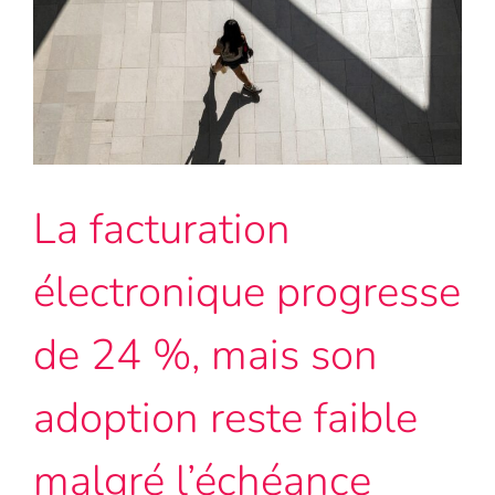
:
c’est
comme
un
Oscar
pour
une
star
La facturation
de
cinéma
électronique progresse
de 24 %, mais son
adoption reste faible
malgré l’échéance