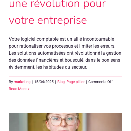
une révolution pour
votre entreprise
Votre logiciel comptable est un allié incontournable
pour rationaliser vos processus et limiter les erreurs.
Les solutions automatisées ont révolutionné la gestion
des données financières et bousculé, dans le bon sens
évidemment, les habitudes du secteur.
on
By
marketing
|
15/04/2025
|
Blog
,
Page pillier
|
Comments Off
La
Read More
magie
entre
la
pré-
comptabili
et