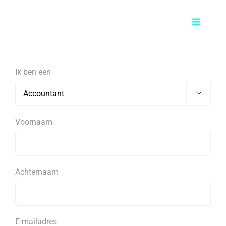
Skip
to
Toggle
content
Navigati
Product
Ik ben een
Voor wie?

Prijzen
Voornaam
FAQ
Achternaam
Contact
NL
E-mailadres