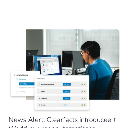
NL
News Alert: Clearfacts introduceert