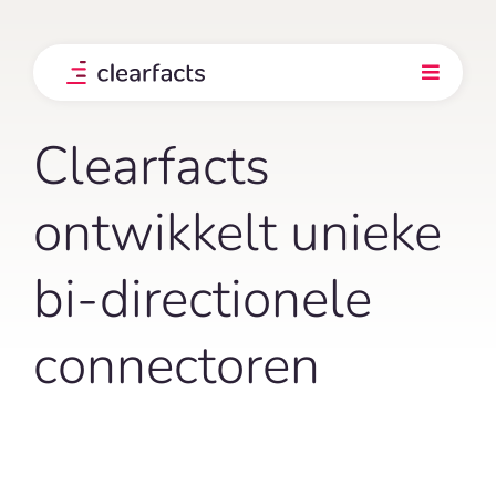
Skip
to
content
Toggle
Navigati
Product
Clearfacts
Integraties
ontwikkelt unieke
bi-directionele
Onze klanten
connectoren
Prijs
Ontdek