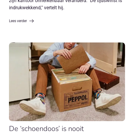
zijn kantoor onherkenbaar veranderd. "De tijdswinst is
indrukwekkend," vertelt hij.
Lees verder
De ‘schoendoos’ is nooit