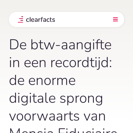
Skip
to
content
Toggle
Navigati
Product
De btw-aangifte
Integraties
in een recordtijd:
de enorme
Onze klanten
digitale sprong
Prijs
voorwaarts van
Ontdek