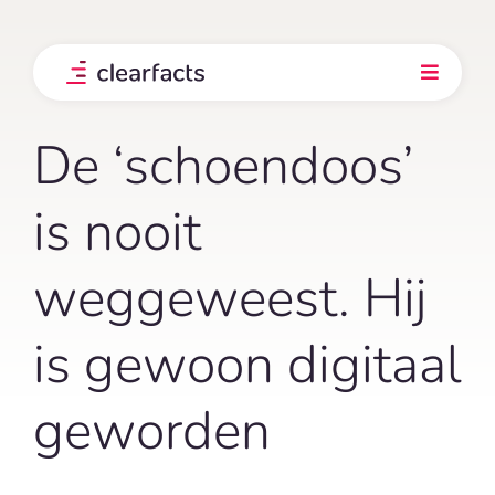
Skip
to
content
Toggle
Navigati
Product
De ‘schoendoos’
Integraties
is nooit
weggeweest. Hij
Onze klanten
is gewoon digitaal
Prijs
geworden
Ontdek