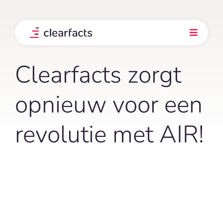
Skip
to
content
Toggle
Navigati
Product
Clearfacts zorgt
Integraties
opnieuw voor een
revolutie met AIR!
Onze klanten
Prijs
Ontdek