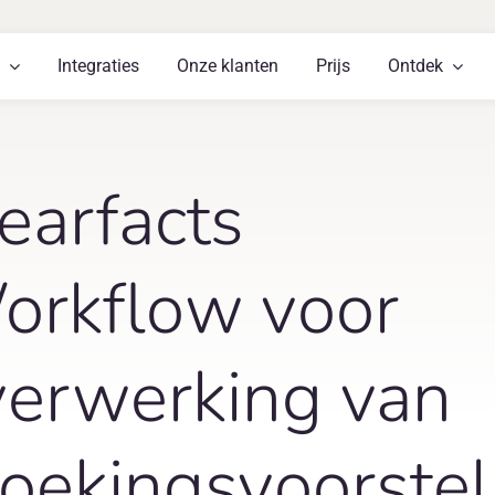
Integraties
Onze klanten
Prijs
Ontdek
earfacts
Workflow voor
verwerking van
oekingsvoorstel