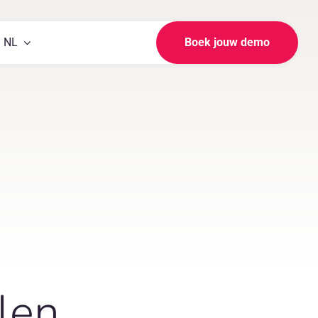
NL
Boek jouw demo
len