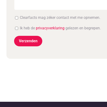
Clearfacts mag zéker contact met me opnemen.
Ik heb de
privacyverklaring
gelezen en begrepen.