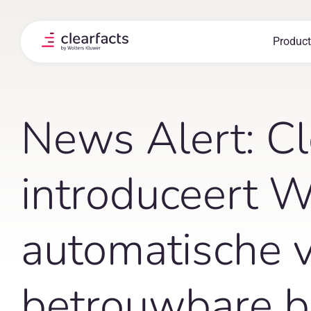
Skip
to
content
Product
News Alert: Cl
introduceert 
automatische 
betrouwbare b