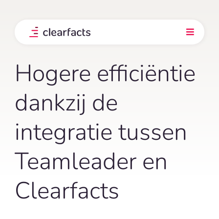
Skip
to
content
Toggle
Navigati
Product
Hogere efficiëntie
Integraties
dankzij de
integratie tussen
Onze klanten
Teamleader en
Prijs
Clearfacts
Ontdek