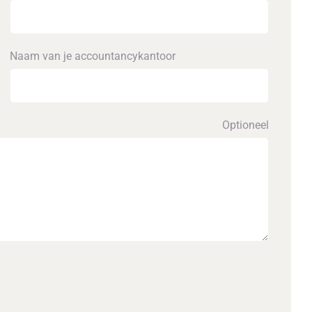
Naam van je accounta­ncykantoor
Optioneel