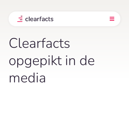
Skip
to
content
Toggle
Navigati
Product
Clearfacts
Integraties
opgepikt in de
media
Onze klanten
Prijs
Ontdek