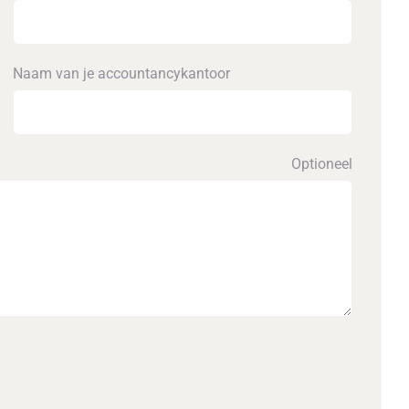
Naam van je accounta­ncykantoor
Optioneel