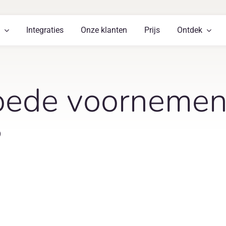
Integraties
Onze klanten
Prijs
Ontdek
 goede voorneme
?