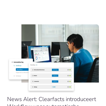
NL
News Alert: Clearfacts introduceert