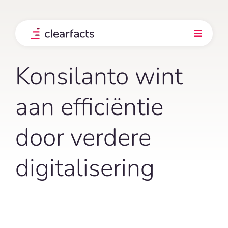
Skip
to
content
Toggle
Navigati
Product
Konsilanto wint
Integraties
aan efficiëntie
door verdere
Onze klanten
digitalisering
Prijs
Ontdek