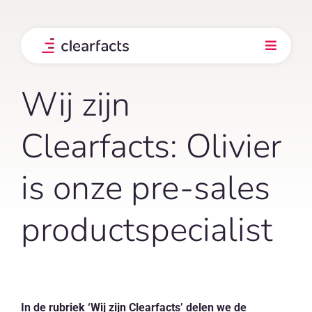
Skip
to
content
Toggle
Navigati
Product
Wij zijn
Integraties
Clearfacts: Olivier
is onze pre-sales
Onze klanten
productspecialist
Prijs
Ontdek
In de rubriek ‘Wij zijn Clearfacts’ delen we de